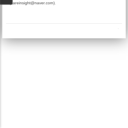
(careinsight@naver.com).